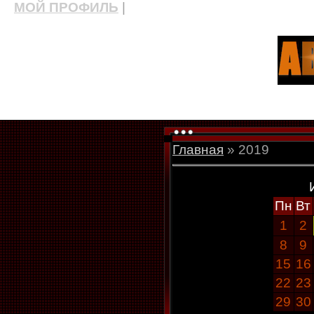
МОЙ ПРОФИЛЬ
|
актерские курсы, школа актерского мастерства
Главная
»
2019
Пн
Вт
1
2
8
9
15
16
22
23
29
30