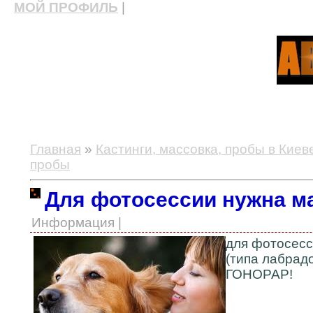
МОЙ ПРОФИЛЬ
|
актерские курсы, школа актерского мастерства
Главная
»
Кастинги, массовка, пробы в Киев
пробы
Для фотосессии нужна м
Информация |
для фотосесс
(типа лабрадо
ГОНОРАР!