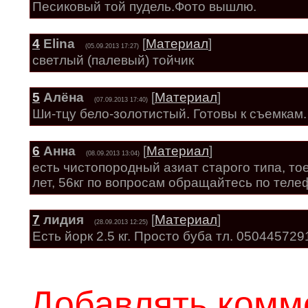
Песиковый той пудель.Фото вышлю.
4
Elina
[
Материал
]
(05.09.2013 17:27)
светлый (палевый) тойчик
5
Алёна
[
Материал
]
(07.09.2013 17:40)
Ши-тцу бело-золотистый. Готовы к съемкам.
6
Анна
[
Материал
]
(08.09.2013 13:04)
есть чистопородный азиат старого типа, то
лет, 56кг по вопросам обращайтесь по теле
7
лидия
[
Материал
]
(28.09.2013 12:25)
Есть йорк 2.5 кг. Просто буба тл. 050445729
Добавлять комм