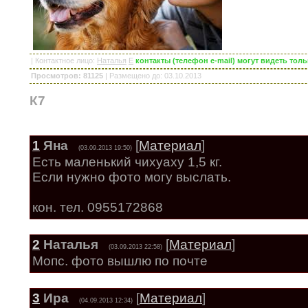
|
Контактное лицо
:
Наталья
E
контакты (телефон e-mail) могут видеть то
Просмотров: 81125
|
Размещено до
: 03.10.2013
К7
1
Яна
[
Материал
]
(03.09.2013 19:50)
Есть маленький чихуаху 1,5 кг.
Если нужно фото могу выслать.
кон. тел. 0955172868
2
Наталья
[
Материал
]
(03.09.2013 22:58)
Мопс. фото вышлю по почте
3
Ира
[
Материал
]
(04.09.2013 12:34)