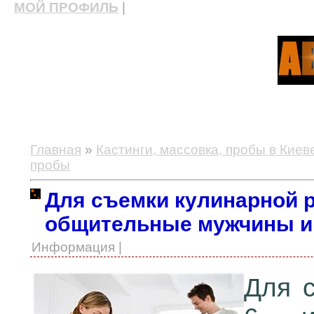
МОЙ ПРОФИЛЬ
|
актерские курсы, школа актерского мастерства
Главная
»
Кастинги, массовка, пробы в Киев
пробы
Для съемки кулинарной 
общительные мужчины 
Информация |
Для 