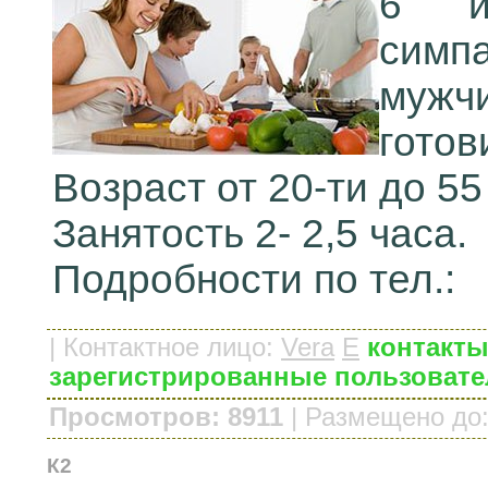
6 и
симп
мужч
готов
Возраст от 20-ти до 55
Занятость 2- 2,5 часа.
Подробности по тел.:
|
Контактное лицо
:
Vera
E
контакты
зарегистрированные пользовате
Просмотров: 8911
|
Размещено до
К2