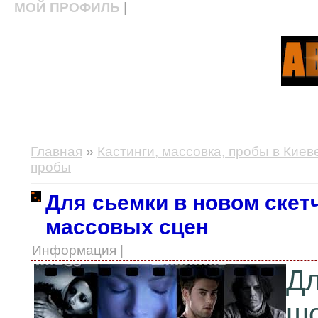
МОЙ ПРОФИЛЬ
|
актерские курсы, школа актерского мастерства
Главная
»
Кастинги, массовка, пробы в Киев
пробы
Для сьемки в новом скет
массовых сцен
Информация |
Дл
шо