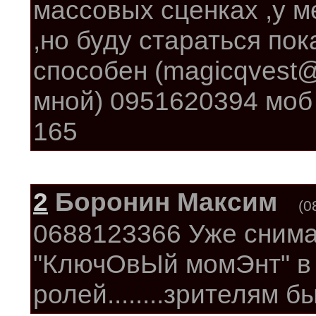
массовых сценках ,у м
,но буду стараться пок
способен (magicqvest@m
мной) 0951620394 моб 
165
2
Боронин Максим
(0
0688123366 Уже снима
"КлючОвЫй момЭнт" в 
ролей........зрителям 