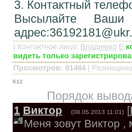
3. Контактный телеф
Высылайте Ваши
адрес:36192181@ukr.
|
Контактное лицо
:
Владимир
E
к
видеть только зарегистриров
Просмотров: 81464
|
Размещено
К12
Порядок вывод
1
Виктор
[
(08.05.2013 11:01)
Меня зовут Виктор , 