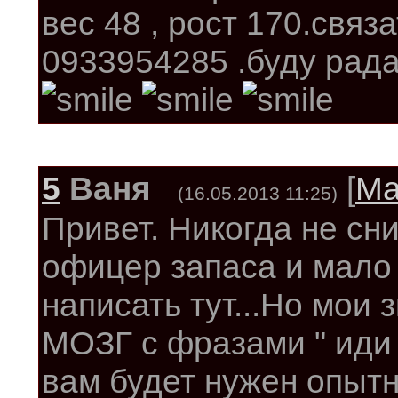
вес 48 , рост 170.связ
0933954285 .буду рад
5
Ваня
[
Ма
(16.05.2013 11:25)
Привет. Никогда не сн
офицер запаса и мало 
написать тут...Но мои
МОЗГ с фразами " иди 
вам будет нужен опыт