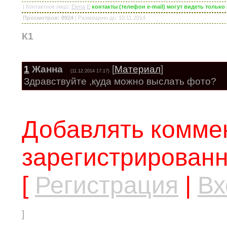
|
Контактное лицо
:
Elena
E
контакты (телефон e-mail) могут видеть тольк
Просмотров: 8924
|
Размещено до
: 10.11.2014
К1
1
Жанна
[
Материал
]
(11.12.2014 17:17)
Здравствуйте ,куда можно выслать фото?
Добавлять коммен
зарегистрированн
[
Регистрация
|
Вх
]