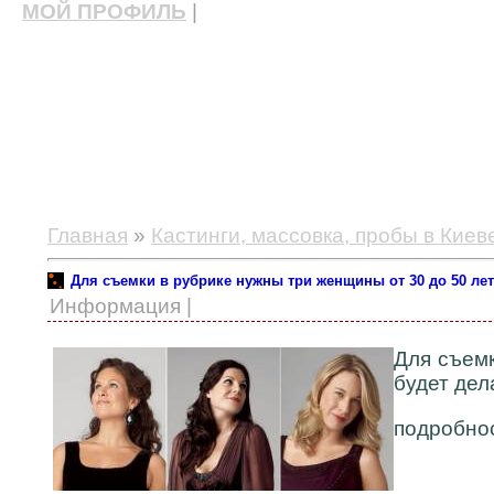
МОЙ ПРОФИЛЬ
|
актерские курсы, школа актерского мастерства
Главная
»
Кастинги, массовка, пробы в Киев
Для съемки в рубрике нужны три женщины от 30 до 50 лет
Информация |
Для съем
будет дел
подробнос