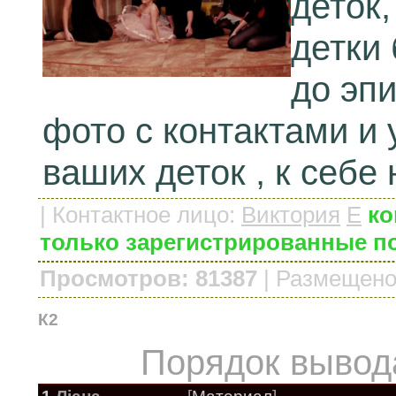
деток,
детки 
до эп
фото с контактами и
ваших деток , к себе 
|
Контактное лицо
:
Виктория
E
ко
только зарегистрированные п
Просмотров: 81387
|
Размещено
К2
Порядок вывод