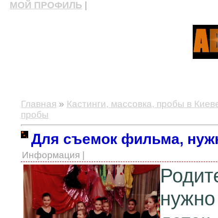
МОЙ ПРОФИЛЬ
|
актерские курсы, школа актерского мастерства
Главная
»
Кастинги, массовка, пробы в Киев
пробы
Для съемок фильма, нуж
Информация |
Родит
нужно