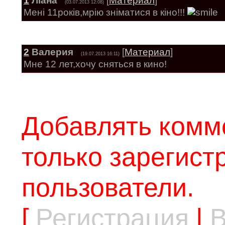
1
Ліана
[
Материал
]
(03.07.2013 12:08)
Мені 11років,мрію зніматися в кіно!!!
2
Валерия
[
Материал
]
(19.07.2013 16:11)
Мне 12 лет,хочу сняться в кино!
Добавлять комм
только зарегис
пользователи.
[
Регистрация
|
В