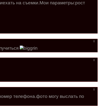
приехать на съемки.Мои параметры:рост
0
олучиться
0
0
 номер телефона.фото могу выслать по