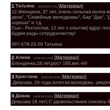
1
Татьяна
[
Материал
]
(18.06.2013 21:55)
12.Женщина, 37 лет, очень сильная,полна 
дела", "Семейные мелодрамы", Бар "Дак", "Д
хорошо" и т.д.
Сын - Ростислав, 12 лет с опытом( вдруг по
Будем рады сотрудничеству!
097-579-23-26 Татьяна
2
Алина
[
Материал
]
(19.06.2013 10:45)
Блондинка,18 лет,рост 165,вес 44!
3
Кристина
[
Материал
]
(19.06.2013 13:56)
.Девушка, 24 года,золотая молодежь, уверен
4
Диана
[
Материал
]
(19.06.2013 14:13)
Девушка 18 лет) С удовольствием снилась б