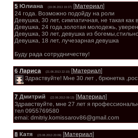
5
Юлиана
[
Материал
]
(19.06.2013 19:37)
24 года. Возможно подойду на роли
Девушка, 30 лет, симпатичная, не такая как в
Девушка, 24 года,золотая молодежь, уверен
Девушка, 30 лет, девушка из богемы,стильн
Девушка, 18 лет, лучезарная девушка
Буду рада сотрудничеству!
6
Лариса
[
Материал
]
(21.06.2013 22:10)
Здраствуйте! Мне 30 лет , брюнетка ,рос
7
Дмитрий
[
Материал
]
(22.06.2013 09:13)
Здравствуйте, мне 27 лет я профессиональ
тел 0955769580
emai: dmitriy.komissarov86@gmail.com
8
Катя
[
Материал
]
(23.06.2013 20:09)