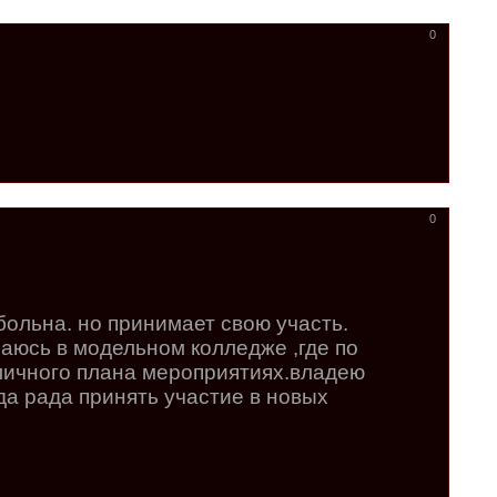
0
0
больна. но принимает свою участь.
аюсь в модельном колледже ,где по
зличного плана мероприятиях.владею
да рада принять участие в новых