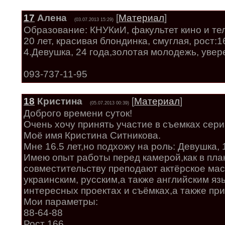
17
Алена
[
Материал
]
(03.07.2013 15:29)
Образование: КНУКиИ, факультет кино и тел
20 лет, красивая блондинка, смуглая, рост:16
4.Девушка, 24 года,золотая молодежь, увере
093-737-11-95
18
Кристина
[
Материал
]
(05.07.2013 00:39)
Доброго времени суток!
Очень хочу принять участие в съемках сери
Моё имя Кристина Ситникова.
Мне 16.5 лет,но подхожу на роль: Девушка, 
Имею опыт работы перед камерой,как в пла
совместительству преподают актёрское мас
украинским, русским,а также английским яз
интересных проектах и съёмках,а также пр
Мои параметры:
88-64-88
Рост 166,