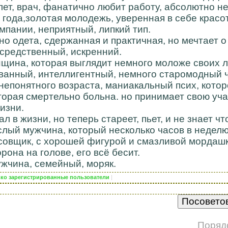
лет, врач, фанатично любит работу, абсолютно н
 года,золотая молодежь, уверенная в себе красот
мпании, неприятный, липкий тип.
ьно одета, сдержанная и практичная, но мечтает 
осредственный, искренний.
нщина, которая выглядит немного моложе своих л
ованный, интеллигентный, немного старомодный 
епонятного возраста, маниакальный псих, которо
оторая смертельно больна. но принимает свою уча
изни.
л в жизни, но теперь стареет, пьет, и не знает ч
ослый мужчина, который несколько часов в недел
усовщик, с хорошей фигурой и смазливой мордаш
рона на голове, его всё бесит.
ужчина, семейный, моряк.
лько зарегистрированные пользователи
|
Поряд