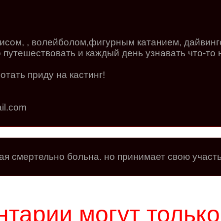
нисом, , волейболом,фигурным катанием, дайвинг
 путешествовать и каждый день узнавать что-то 
тать приду на кастинг!
il.com
рая смертельно больна. но принимает свою участь
тарии могут только