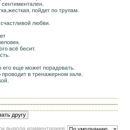
е сентиментален.
ка,жесткая, пойдет по трупам.
о счастливой любви.
ет
человек.
го всё бесит.
сть.
то его еще может порадовать.
ю проводит в тренажерном зале.
кой.
ок вывода комментариев: