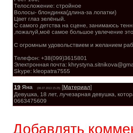
Телосложение: стройное
Волосы- блондинка(длина-за лопатки)
Цвет глаз зелёный.
С самого детства на сцене, занимаюсь тен
,пожалуй,моё самое большое увлечение это
С огромным удовольствием и желанием рабо
Телефон: +38(099)3615801
Электронная почта: khrystyna.sitnikova@gma
Skype: kleopatra7555
19
Яна
[
Материал
]
(06.07.2013 15:25)
Девушка, 18 лет, лучезарная девушка, кото
0663475609
Добавлять коммен