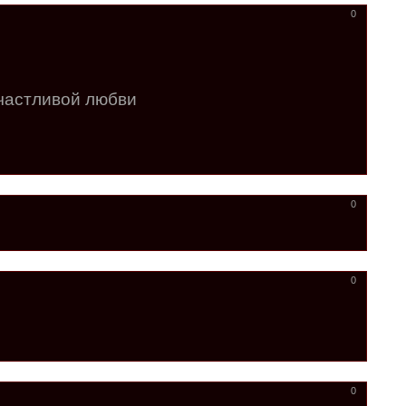
0
счастливой любви
0
0
0