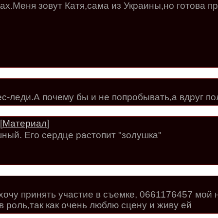
ах.Меня зовут Катя,сама из Украины,но готова 
ес-леди.А почему бы и не попробывать,а вдруг п
[
Материал
]
шный. Его сердце растопит "золушка"
 хочу принять участие в съемке, 0661176457 мой
в роль,так как очень люблю сцену и живу ей