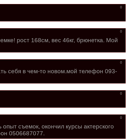
0
0
емке! рост 168см, вес 46кг, брюнетка. Мой
0
ать себя в чем-то новом.мой телефон 093-
0
0
ь опыт съемок, окончил курсы актерского
фон 0506687077.