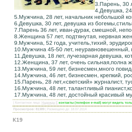
3.Парень, 30 
4.Девушка, 24
5.Мужчина, 28 лет, начальник небольшой ко
6.Девушка, 30 лет, девушка из богемы,стил
7.Парень 36 лет, иван-дурак, смешной, неп
8.Женщина 57 лет, подтянутая, нервная же
9.Мужчина, 52 года, учитель,тихий, эрудир
10.Мужчина 45-50 лет, неуравновешенный, н
11.Девушка, 18 лет, лучезарная девушка, к
12.Женщина, 37 лет, очень сильная,полна ж
13.Мужчина, 59 лет, бизнесмен,много повида
14.Мужчина, 46 лет, бизнесмен, крепкий, р
15.Парень, 28 лет,«светский» журналист, т
16.Мужчина, 48 лет, талантливый пианист,ко
17.Мужчина, 48 лет, достойный красивый м
|
Контактное лицо
:
Надежда
E
контакты (телефон e-mail) могут видеть то
Просмотров: 81389
|
Размещено до
: 18.07.2014
К19