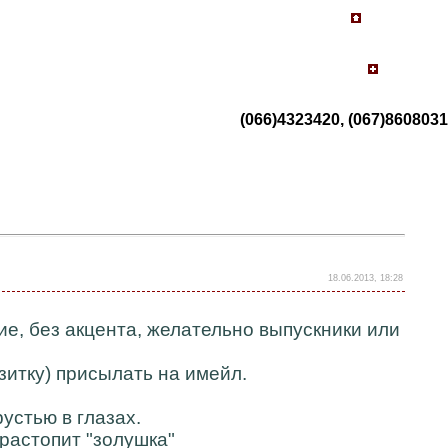
(066)4323420, (067)8608031
18.06.2013, 18:28
е, без акцента, желательно выпускники или
зитку) присылать на имейл.
рустью в глазах.
 растопит "золушка"