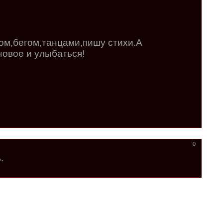
ом,бегом,танцами,пишу стихи.А
новое и улыбаться!
0
.