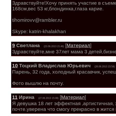
Здравствуйте!Хочу принять участие в съемк
168см,вес 53 кг,блондинка,глаза карие.
tihomirovv@rambler.ru
Skype: katrin-khalakhan
9
Светлана
[
Материал
]
(23.06.2013 21:46)
Здравствуйте,мне 37лет мама 3 детей,бизн
10
Тоцкий Владислав Юрьевич
(26.06.2013 23:54)
Парень, 32 года, холодный красавчик, успе
Фото вышлю на почту.
11
Ирина
[
Материал
]
(27.06.2013 15:08)
Я девушка 18 лет эффектная ,артистичная,
почте.уверена что смогу прекрасно в жится 