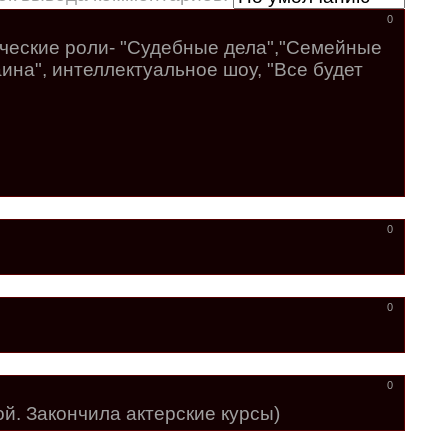
0
ические роли- "Судебные дела","Семейные
аина", интеллектуальное шоу, "Все будет
0
0
0
й. Закончила актерские курсы)