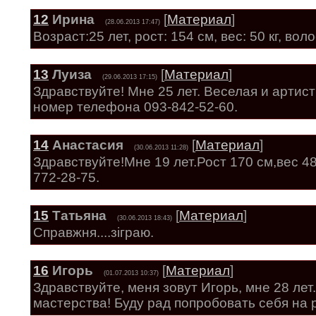
12
Ирина
[
Материал
]
(28.06.2013 17:47)
Возраст:25 лет, рост: 154 см, вес: 50 кг, во
13
Луиза
[
Материал
]
(29.06.2013 17:15)
Здравствуйте! Мне 25 лет. Веселая и артист
номер телефона 093-842-52-60.
14
Анастасия
[
Материал
]
(30.06.2013 11:28)
Здравствуйте!Мне 19 лет.Рост 170 см,вес 4
772-28-75.
15
Татьяна
[
Материал
]
(30.06.2013 18:43)
Справжня....зіграю.
16
Игорь
[
Материал
]
(01.07.2013 10:37)
Здравствуйте, меня зовут Игорь, мне 28 ле
мастерства! Буду рад попробовать себя на 