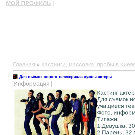
МОЙ ПРОФИЛЬ
|
актерские курсы, школа актерского мастерства
Главная
»
Кастинги, массовка, пробы в Киев
Для съемок нового телесериала нужны актеры
Информация |
Кастинг актер
Для съемок н
учащиеся теа
Фото, информ
Типажи:
1.Девушка, 30
2.Парень, 32 