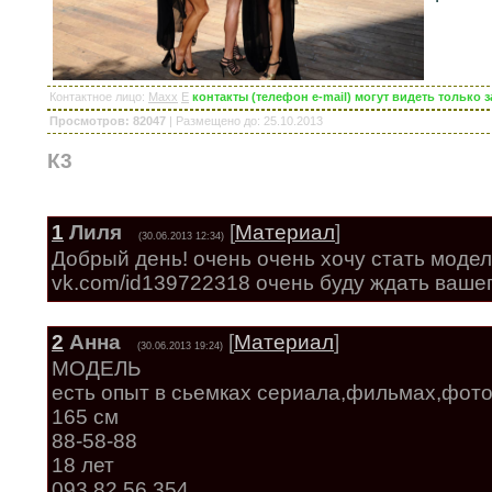
Контактное лицо
:
Maxx
E
контакты (телефон e-mail) могут видеть только
Просмотров: 82047
|
Размещено до
: 25.10.2013
К3
1
Лиля
[
Материал
]
(30.06.2013 12:34)
Добрый день! очень очень хочу стать модел
vk.com/id139722318 очень буду ждать вашег
2
Анна
[
Материал
]
(30.06.2013 19:24)
МОДЕЛЬ
есть опыт в сьемках сериала,фильмах,фото
165 см
88-58-88
18 лет
093 82 56 354