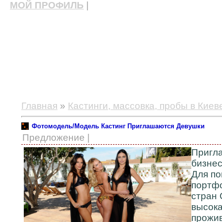
МОЙ ПРОФИЛЬ
|
актерские курсы, школа актерского мастерства
Главная
»
Кастинги, массовка, пробы в Киев
Фотомодель/Модель Кастинг Приглашаются Девушки
Предложение |
Пригла
бизнес
Для по
портфо
стран 
высока
прожив