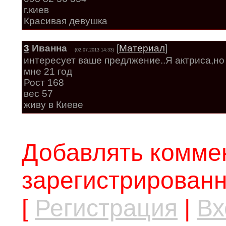
г.киев
Красивая девушка
3
Иванна
[
Материал
]
(02.07.2013 14:33)
интересует ваше предлжение..Я актриса,но 
мне 21 год
Рост 168
вес 57
живу в Киеве
Добавлять коммен
зарегистрированн
[
Регистрация
|
Вх