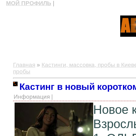
МОЙ ПРОФИЛЬ
|
актерские курсы, школа актерского мастерства
Главная
»
Кастинги, массовка, пробы в Киев
пробы
Кастинг в новый коротк
Информация |
Новое 
Взросл