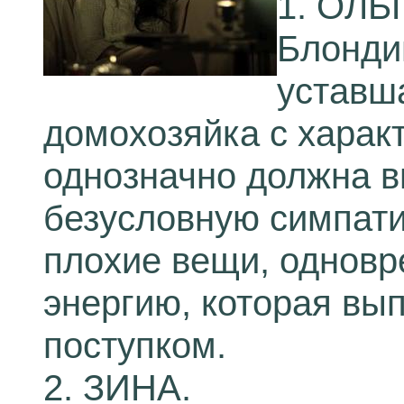
1. ОЛЬ
Блондин
уставш
домохозяйка с харак
однозначно должна в
безусловную симпат
плохие вещи, одновр
энергию, которая вы
поступком.
2. ЗИНА.