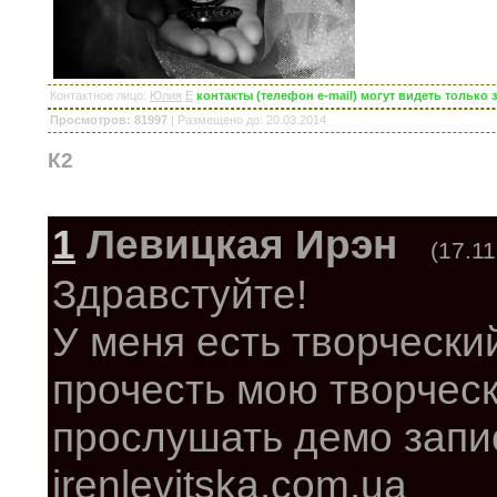
Контактное лицо
:
Юлия
E
контакты (телефон e-mail) могут видеть тольк
Просмотров: 81997
|
Размещено до
: 20.03.2014
К2
1
Левицкая Ирэн
(17.11
Здравстуйте!
У меня есть творчески
прочесть мою творческ
прослушать демо запис
irenlevitska.com.ua