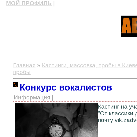
МОЙ ПРОФИЛЬ
|
актерские курсы, школа актерского мастерства
Главная
»
Кастинги, массовка, пробы в Киев
пробы
Конкурс вокалистов
Информация |
Кастинг на у
"От классики 
почту vik.zad