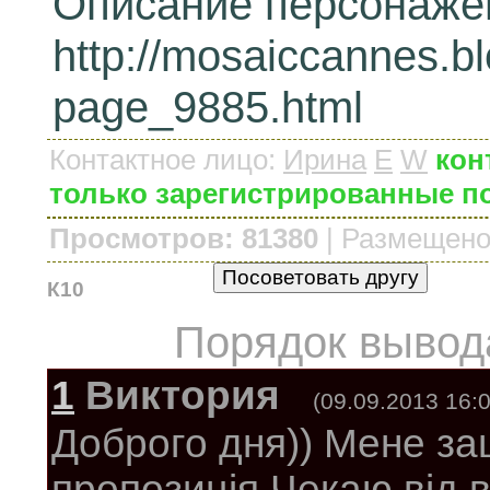
Описание персонажей
http://mosaiccannes.b
page_9885.html
Контактное лицо
:
Ирина
E
W
кон
только зарегистрированные п
Просмотров: 81380
|
Размещено
К10
Порядок вывод
1
Виктория
(09.09.2013 16:0
Доброго дня)) Мене за
пропозиція.Чекаю від 