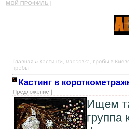
МОЙ ПРОФИЛЬ
|
актерские курсы, школа актерского мастерства
Главная
»
Кастинги, массовка, пробы в Киев
пробы
Кастинг в короткометра
Предложение |
Ищем та
группа 