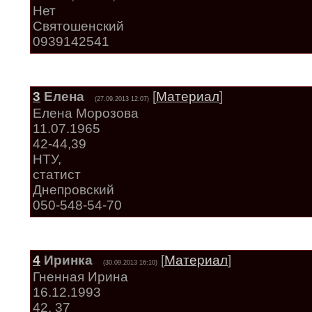
Нет
Святошенский
0939142541
3
Елена
[
Материал
]
(27.09.2013 12:07)
Елена Морозова
11.07.1965
42-44,39
НТУ,
статист
Днепровский
050-548-54-70
4
Иринка
[
Материал
]
(30.09.2013 16:10)
Гненная Ирина
16.12.1993
42, 37