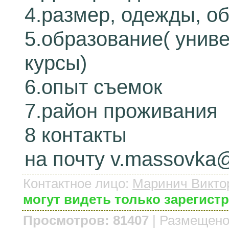
4.размер, одежды, о
5.образование( униве
курсы)
6.опыт съемок
7.район проживания
8 контакты
на почту v.massovka@
Контактное лицо
:
Маринич Викто
могут видеть только зарегис
Просмотров: 81407
|
Размещено