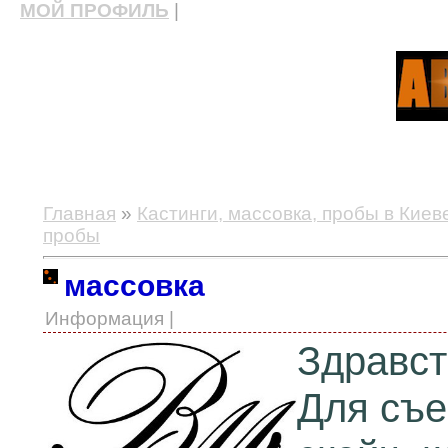
МОЙ ПРОФИЛЬ
|
актерские курсы, школа актерского мастерства
Главная
»
Кастинги, массовка, пробы в Киев
пробы
массовка
Информация |
Здравст
Для съе