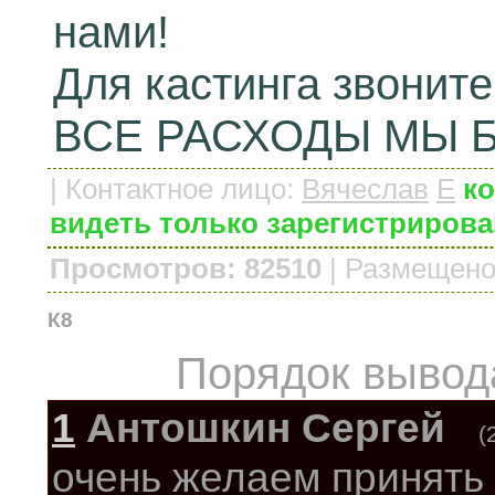
нами!
Для кастинга звоните
ВСЕ РАСХОДЫ МЫ Б
|
Контактное лицо
:
Вячеслав
E
ко
видеть только зарегистриров
Просмотров: 82510
|
Размещено
К8
Порядок вывод
1
Антошкин Сергей
(
очень желаем принять 