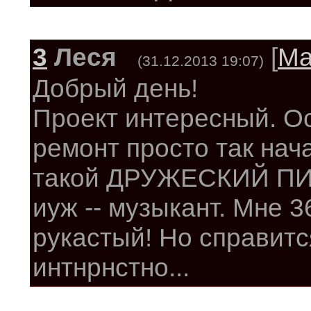
3
Леся
[
Ма
(31.12.2013 19:07)
Добрый день!
Проект интересный. О
ремонт просто так нач
такой ДРУЖЕСКИЙ ПИНОК
иуж -- музыкант. Мне 36
рукастый! Но справит
интнрнстно...