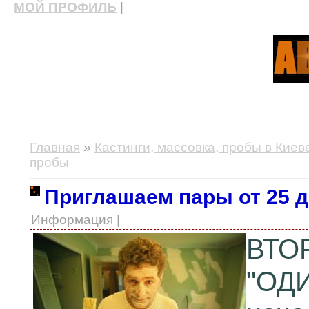
МОЙ ПРОФИЛЬ
|
актерские курсы, школа актерского мастерства
Главная
»
Кастинги, массовка, пробы в Киев
пробы
Приглашаем пары от 25 д
Информация |
ВТО
"ОДИ