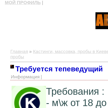
МОЙ ПРОФИЛЬ
|
актерские курсы, школа актерского мастерства
Главная
»
Кастинги, массовка, пробы в Киев
пробы
Требуется тепеведущий
Информация |
Требования :
- м\ж от 18 до