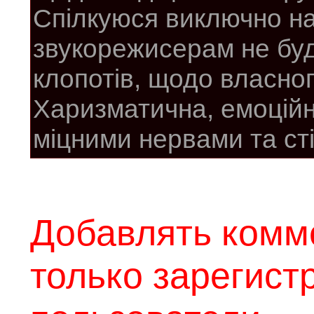
Спілкуюся виключно на
звукорежисерам не бу
клопотів, щодо власного
Харизматична, емоційн
міцними нервами та ст
Добавлять комм
только зарегис