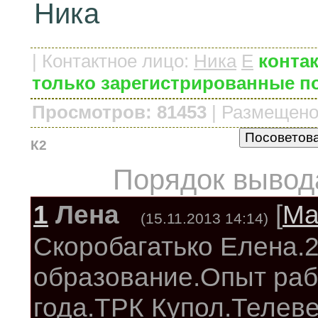
Ника
|
Контактное лицо
:
Ника
E
контак
только зарегистрированные п
Просмотров: 81453
|
Размещено
К2
Порядок вывод
1
Лена
[
Ма
(15.11.2013 14:14)
Скоробагатько Елена.
образование.Опыт раб
года.ТРК Купол.Телев