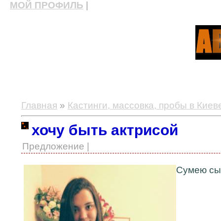
МОЙ ПРОФИЛЬ
|
актерские курсы, школа актерского мастерства
Главная
»
Кастинги, массовка, пробы в Киев
хочу быть актрисой
Предложение |
Сумею сы