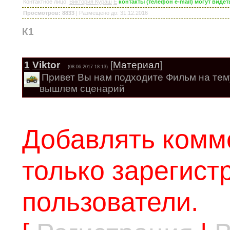
Контактное лицо
:
Виктория Кураш
E
контакты (телефон e-mail) могут виде
Просмотров: 8833
|
Размещено до
: 31.12.2016
К1
1
Viktor
[
Материал
]
(08.06.2017 18:13)
Привет Вы нам подходите Фильм на тему
вышлем сценарий
Добавлять комм
только зарегис
пользователи.