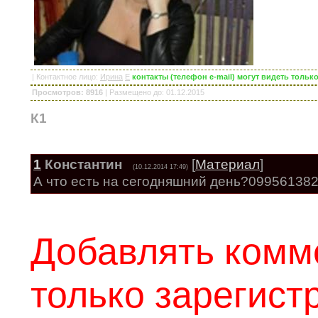
|
Контактное лицо
:
Ирина
E
контакты (телефон e-mail) могут видеть толь
Просмотров: 8916
|
Размещено до
: 01.12.2015
К1
1
Константин
[
Материал
]
(10.12.2014 17:49)
А что есть на сегодняшний день?09956138
Добавлять комм
только зарегис