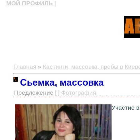
МОЙ ПРОФИЛЬ
|
актерские курсы, школа актерского мастерства
Главная
»
Кастинги, массовка, пробы в Киев
Сьемка, массовка
Предложение | |
Фотография
Участие в